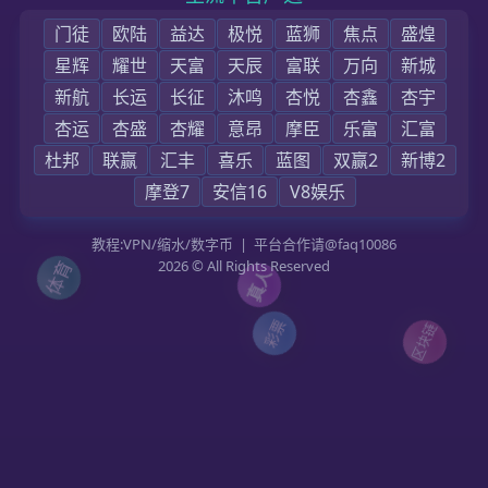
首页
公司简介
公司新闻